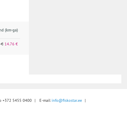
nd (km-ga)
 €
14.76 €
fo +372 5455 0400
|
E-mail
info@fiskostar.ee
|