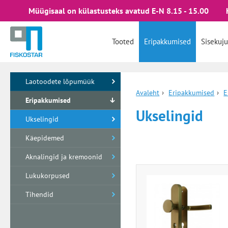
Müügisaal on külastusteks avatud E-N 8.15 - 15.00
Tooted
Eripakkumised
Sisekuju
Laotoodete lõpumüük
Avaleht
›
Eripakkumised
›
E
Eripakkumised
Ukselingid
Ukselingid
Käepidemed
Aknalingid ja kremoonid
Lukukorpused
Tihendid