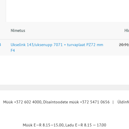
Nimetus
Hi
4
Ukselink 143/uksenupp 7071 + turvaplaat PZ72 mm
20.91
F4
|
Müük +372 602 4000, Disaintoodete müük +372 5471 0656
|
Üldin
Müük E—R 8.15—15.00, Ladu E—R 8.15 — 17.00