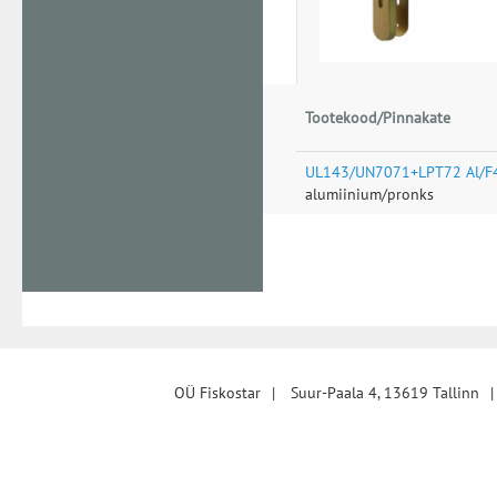
Tootekood/Pinnakate
UL143/UN7071+LPT72 Al/F
alumiinium/pronks
OÜ Fiskostar
|
Suur-Paala 4, 13619 Tallinn