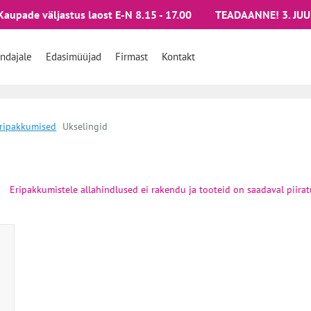
Kaupade väljastus laost E-N 8.15 - 17.00
TEADAANNE! 3. JUU
ndajale
Edasimüüjad
Firmast
Kontakt
ripakkumised
Ukselingid
Eripakkumistele allahindlused ei rakendu ja tooteid on saadaval piira